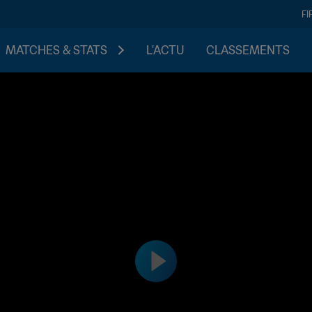
FI
MATCHES & STATS
L'ACTU
CLASSEMENTS