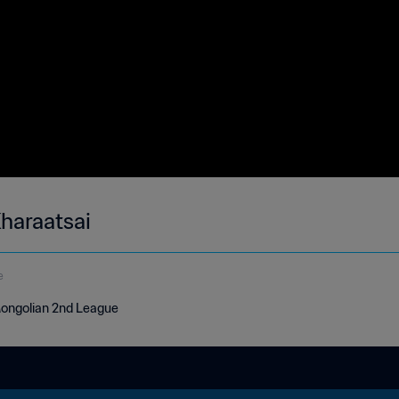
Kharaatsai
e
Mongolian 2nd League