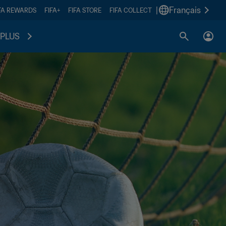
|
Français
FA REWARDS
FIFA+
FIFA STORE
FIFA COLLECT
PLUS