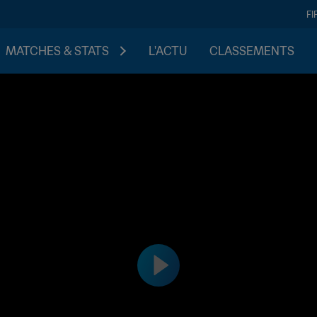
FI
MATCHES & STATS
L'ACTU
CLASSEMENTS