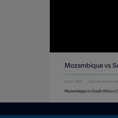
Mozambique vs So
14 oct. 2022
2minute 49second
Mozambique vs South Africa | 