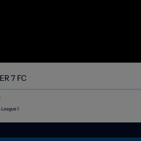
ER 7 FC
e
 League 1