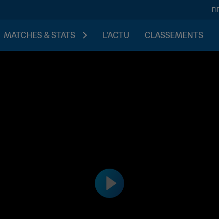
FI
MATCHES & STATS
L'ACTU
CLASSEMENTS