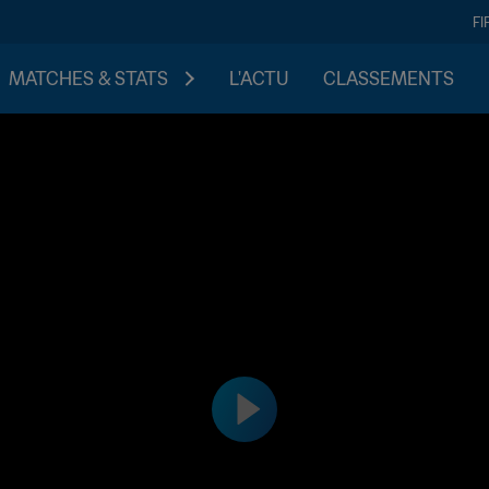
FI
MATCHES & STATS
L'ACTU
CLASSEMENTS