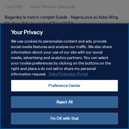
7 juin 2002
1heure 37minute 25seconde
Regardez le match complet Suède - Nigeria joué au Kobe Wing
Stadium, Kobe le vendredi 7 juin 2002.
Your Privacy
We use cookies to personalize content and ads, provide
social media features and analyse our traffic. We also share
information about your use of our site with our social
media, advertising and analytics partners. You can select
POLITIQUE DE CONFIDENTIALITÉ
your cookie preferences by clicking on the buttons on the
right and place a do not sell or share my personal
CONDITIONS D'UTILISATION
information request.
Data Protection Portal
GÉRER VOS PRÉFÉRENCES SUR LES COOKIES
Preference Center
Copyright © 1994 - 2026 FIFA. Tous droits réservés.
Reject All
I'm OK with that