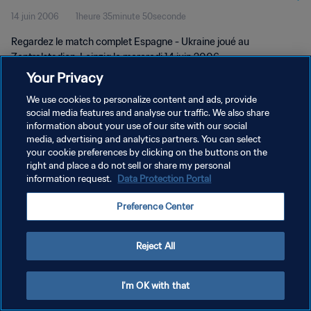
14 juin 2006
1heure 35minute 50seconde
Regardez le match complet Espagne - Ukraine joué au
Zentralstadion, Leipzig le mercredi 14 juin 2006.
Your Privacy
We use cookies to personalize content and ads, provide
social media features and analyse our traffic. We also share
information about your use of our site with our social
media, advertising and analytics partners. You can select
your cookie preferences by clicking on the buttons on the
POLITIQUE DE CONFIDENTIALITÉ
right and place a do not sell or share my personal
information request.
Data Protection Portal
CONDITIONS D'UTILISATION
GÉRER VOS PRÉFÉRENCES SUR LES COOKIES
Preference Center
Copyright © 1994 - 2026 FIFA. Tous droits réservés.
Reject All
I'm OK with that