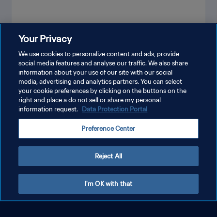
Your Privacy
PLUS
We use cookies to personalize content and ads, provide
social media features and analyse our traffic. We also share
information about your use of our site with our social
media, advertising and analytics partners. You can select
your cookie preferences by clicking on the buttons on the
right and place a do not sell or share my personal
information request.
Data Protection Portal
Preference Center
POLITIQUE DE CONFIDENTIALITÉ
CONDITIONS D'UTILISATION
Reject All
GÉRER VOS PRÉFÉRENCES SUR LES COOKIES
Copyright © 1994 - 2026 FIFA. Tous droits réservés.
I'm OK with that