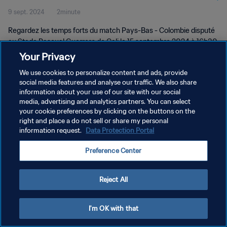
9 sept. 2024
2minute
Temps forts
Regardez les temps forts du match Pays-Bas - Colombie disputé
au Stade Pascual Guerrero de Cali le 15 septembre 2024 à 16h30
(heure locale).
Your Privacy
We use cookies to personalize content and ads, provide
social media features and analyse our traffic. We also share
information about your use of our site with our social
media, advertising and analytics partners. You can select
your cookie preferences by clicking on the buttons on the
POLITIQUE DE CONFIDENTIALITÉ
right and place a do not sell or share my personal
information request.
Data Protection Portal
CONDITIONS D'UTILISATION
Preference Center
GÉRER VOS PRÉFÉRENCES SUR LES COOKIES
Copyright © 1994 - 2026 FIFA. Tous droits réservés.
Reject All
I'm OK with that