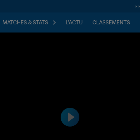
FI
MATCHES & STATS
L'ACTU
CLASSEMENTS