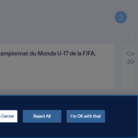
Suivant
 Championnat du Monde U-17 de la FIFA,
Carl
200
e Center
Reject All
I'm OK with that