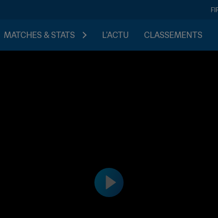
FI
MATCHES & STATS
L'ACTU
CLASSEMENTS