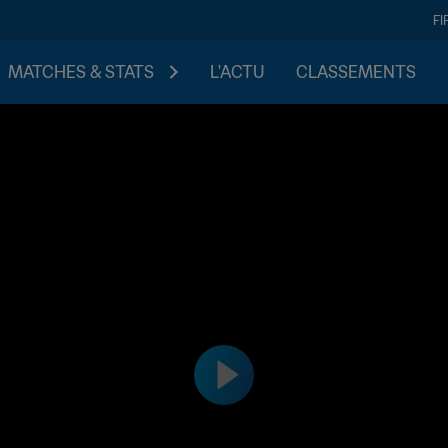
FI
MATCHES & STATS
L'ACTU
CLASSEMENTS