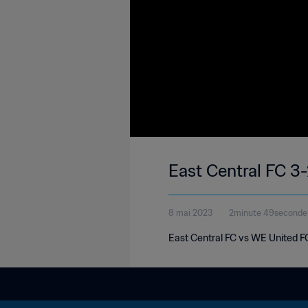
East Central FC 3
8 mai 2023
2minute 49seconde
East Central FC vs WE United F