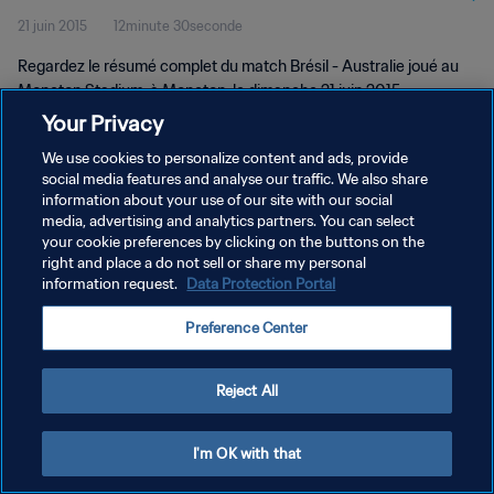
21 juin 2015
12minute 30seconde
vidéo complet
Regardez le résumé complet du match Brésil - Australie joué au
Moncton Stadium, à Moncton, le dimanche 21 juin 2015.
Your Privacy
We use cookies to personalize content and ads, provide
social media features and analyse our traffic. We also share
information about your use of our site with our social
media, advertising and analytics partners. You can select
POLITIQUE DE CONFIDENTIALITÉ
your cookie preferences by clicking on the buttons on the
right and place a do not sell or share my personal
CONDITIONS D'UTILISATION
information request.
Data Protection Portal
GÉRER VOS PRÉFÉRENCES SUR LES COOKIES
Preference Center
Copyright © 1994 - 2026 FIFA. Tous droits réservés.
Reject All
I'm OK with that