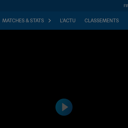
FI
MATCHES & STATS
L'ACTU
CLASSEMENTS