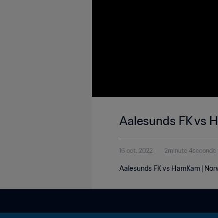
Aalesunds FK vs H
16 oct. 2022
2minute 4seconde
Aalesunds FK vs HamKam | Norwe