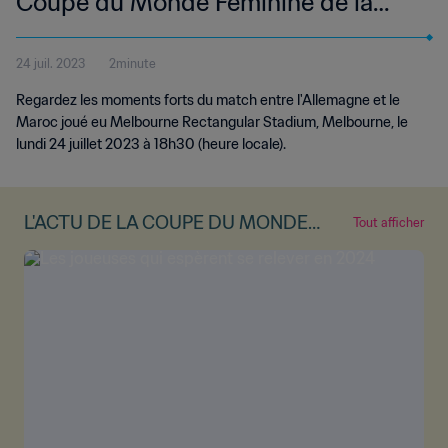
Coupe du Monde Féminine de la
FIFA, Australie & Nouvelle-Zélande
24 juil. 2023
2minute
2023™ | Résumé vidéo
Regardez les moments forts du match entre l'Allemagne et le
Maroc joué eu Melbourne Rectangular Stadium, Melbourne, le
lundi 24 juillet 2023 à 18h30 (heure locale).
L'ACTU DE LA COUPE DU MONDE
Tout afficher
FÉMININE DE LA FIFA™