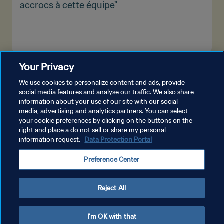
accrocs à cette équipe"
Your Privacy
PLUS
We use cookies to personalize content and ads, provide
social media features and analyse our traffic. We also share
information about your use of our site with our social
media, advertising and analytics partners. You can select
your cookie preferences by clicking on the buttons on the
right and place a do not sell or share my personal
information request.
Data Protection Portal
POLITIQUE DE CONFIDENTIALITÉ
Preference Center
CONDITIONS D'UTILISATION
GÉRER VOS PRÉFÉRENCES SUR LES COOKIES
Reject All
Copyright © 1994 - 2026 FIFA. Tous droits réservés.
I'm OK with that