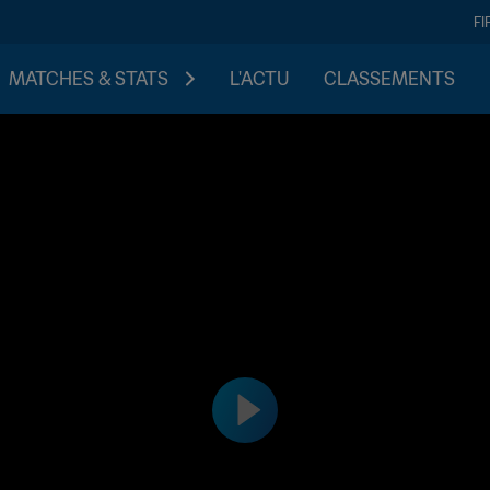
FI
MATCHES & STATS
L'ACTU
CLASSEMENTS