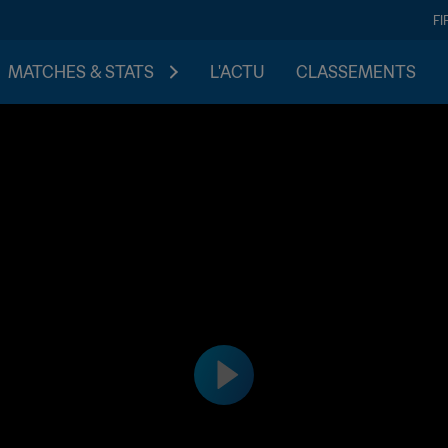
FI
MATCHES & STATS
L'ACTU
CLASSEMENTS