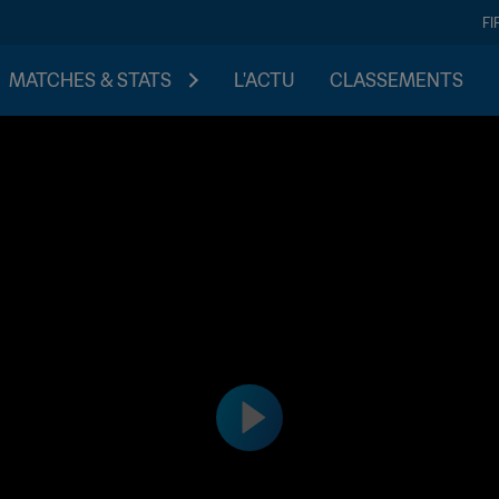
FI
MATCHES & STATS
L'ACTU
CLASSEMENTS