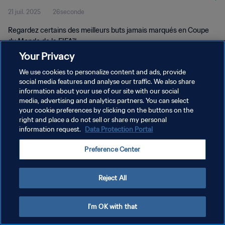
21 juil. 2025
26seconde
Regardez certains des meilleurs buts jamais marqués en Coupe
du Monde de la FIFA™.
Your Privacy
We use cookies to personalize content and ads, provide
social media features and analyse our traffic. We also share
information about your use of our site with our social
media, advertising and analytics partners. You can select
POLITIQUE DE CONFIDENTIALITÉ
your cookie preferences by clicking on the buttons on the
right and place a do not sell or share my personal
CONDITIONS D'UTILISATION
information request.
Data Protection Portal
GÉRER VOS PRÉFÉRENCES SUR LES COOKIES
Preference Center
Copyright © 1994 - 2026 FIFA. Tous droits réservés.
Reject All
I'm OK with that