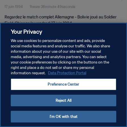
17 juin 1994
1heure 36minute 49seconde
complet
Regardez le match complet Allemagne - Bolivie joué au Soldier
Field, Chicago le vendredi 17 juin 1994.
Your Privacy
We use cookies to personalize content and ads, provide
social media features and analyse our traffic. We also share
information about your use of our site with our social
media, advertising and analytics partners. You can select
POLITIQUE DE CONFIDENTIALITÉ
your cookie preferences by clicking on the buttons on the
right and place a do not sell or share my personal
CONDITIONS D'UTILISATION
information request.
Data Protection Portal
GÉRER VOS PRÉFÉRENCES SUR LES COOKIES
Preference Center
Copyright © 1994 - 2026 FIFA. Tous droits réservés.
Reject All
I'm OK with that