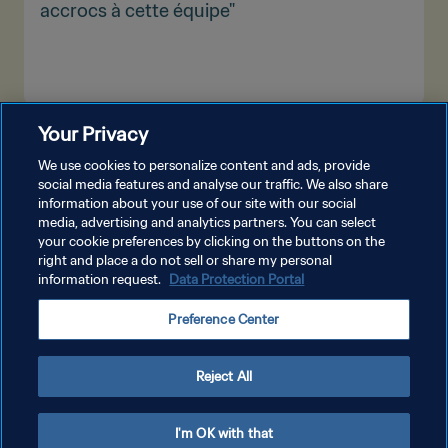
accrocs à cette équipe"
Your Privacy
PLUS
We use cookies to personalize content and ads, provide
social media features and analyse our traffic. We also share
information about your use of our site with our social
media, advertising and analytics partners. You can select
your cookie preferences by clicking on the buttons on the
right and place a do not sell or share my personal
information request.
Data Protection Portal
POLITIQUE DE CONFIDENTIALITÉ
Preference Center
CONDITIONS D'UTILISATION
GÉRER VOS PRÉFÉRENCES SUR LES COOKIES
Reject All
Copyright © 1994 - 2026 FIFA. Tous droits réservés.
I'm OK with that