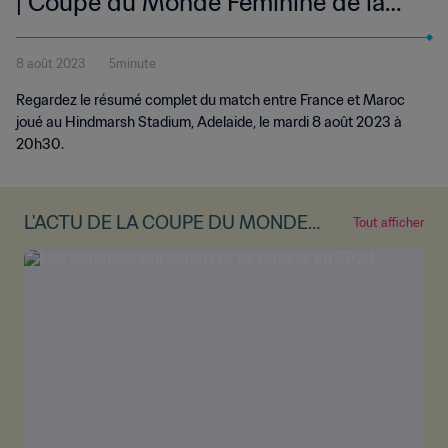
| Coupe du Monde Féminine de la
FIFA, Australie & Nouvelle-Zélande
8 août 2023
5minute
2023™ | Résumé vidéo complet
Regardez le résumé complet du match entre France et Maroc
joué au Hindmarsh Stadium, Adelaide, le mardi 8 août 2023 à
20h30.
L'ACTU DE LA COUPE DU MONDE
Tout afficher
FÉMININE DE LA FIFA™