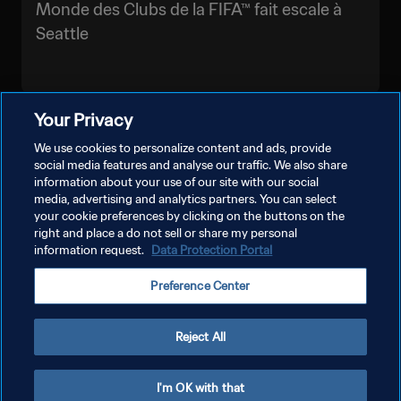
Monde des Clubs de la FIFA™ fait escale à
Seattle
Your Privacy
PLUS
We use cookies to personalize content and ads, provide
social media features and analyse our traffic. We also share
information about your use of our site with our social
media, advertising and analytics partners. You can select
your cookie preferences by clicking on the buttons on the
right and place a do not sell or share my personal
information request.
Data Protection Portal
POLITIQUE DE CONFIDENTIALITÉ
Preference Center
CONDITIONS D'UTILISATION
GÉRER VOS PRÉFÉRENCES SUR LES COOKIES
Reject All
Copyright © 1994 - 2026 FIFA. Tous droits réservés.
I'm OK with that