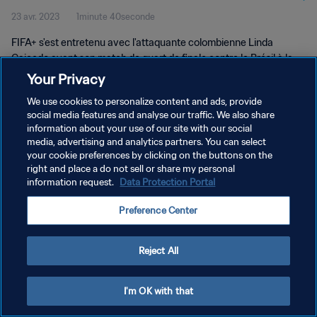
23 avr. 2023
1minute 40seconde
FIFA+ s'est entretenu avec l'attaquante colombienne Linda
Caicedo avant son match de quart de finale contre le Brésil à la
Coupe du Monde Féminine U-20 de la FIFA, Costa Rica 2022™.
Your Privacy
We use cookies to personalize content and ads, provide
social media features and analyse our traffic. We also share
information about your use of our site with our social
media, advertising and analytics partners. You can select
your cookie preferences by clicking on the buttons on the
POLITIQUE DE CONFIDENTIALITÉ
right and place a do not sell or share my personal
information request.
Data Protection Portal
CONDITIONS D'UTILISATION
Preference Center
GÉRER VOS PRÉFÉRENCES SUR LES COOKIES
Copyright © 1994 - 2026 FIFA. Tous droits réservés.
Reject All
I'm OK with that