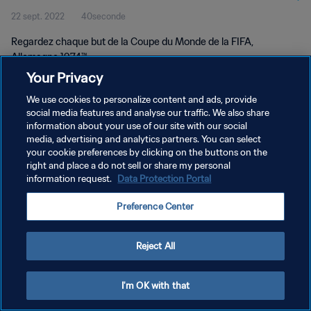
22 sept. 2022
40seconde
Allemagne 1974™
Regardez chaque but de la Coupe du Monde de la FIFA,
Allemagne 1974™.
Your Privacy
We use cookies to personalize content and ads, provide
social media features and analyse our traffic. We also share
information about your use of our site with our social
media, advertising and analytics partners. You can select
POLITIQUE DE CONFIDENTIALITÉ
your cookie preferences by clicking on the buttons on the
right and place a do not sell or share my personal
CONDITIONS D'UTILISATION
information request.
Data Protection Portal
GÉRER VOS PRÉFÉRENCES SUR LES COOKIES
Preference Center
Copyright © 1994 - 2026 FIFA. Tous droits réservés.
Reject All
I'm OK with that