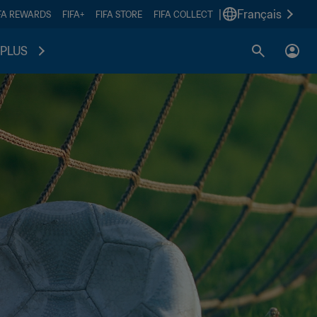
|
Français
FA REWARDS
FIFA+
FIFA STORE
FIFA COLLECT
PLUS