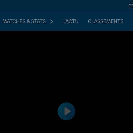
FI
MATCHES & STATS
L'ACTU
CLASSEMENTS