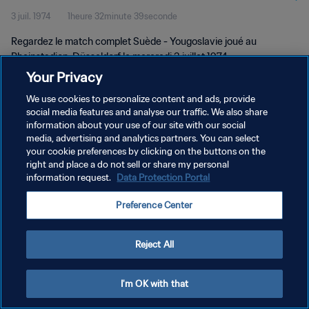
3 juil. 1974
1heure 32minute 39seconde
Regardez le match complet Suède - Yougoslavie joué au
Rheinstadion, Düsseldorf le mercredi 3 juillet 1974.
Your Privacy
We use cookies to personalize content and ads, provide
social media features and analyse our traffic. We also share
information about your use of our site with our social
media, advertising and analytics partners. You can select
POLITIQUE DE CONFIDENTIALITÉ
your cookie preferences by clicking on the buttons on the
right and place a do not sell or share my personal
CONDITIONS D'UTILISATION
information request.
Data Protection Portal
GÉRER VOS PRÉFÉRENCES SUR LES COOKIES
Preference Center
Copyright © 1994 - 2026 FIFA. Tous droits réservés.
Reject All
I'm OK with that