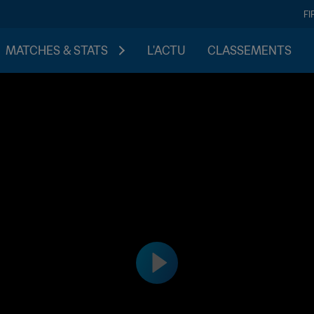
FI
MATCHES & STATS
L'ACTU
CLASSEMENTS