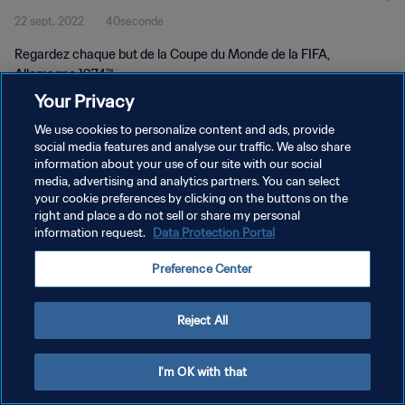
22 sept. 2022
40seconde
Regardez chaque but de la Coupe du Monde de la FIFA,
Allemagne 1974™.
Your Privacy
We use cookies to personalize content and ads, provide
social media features and analyse our traffic. We also share
information about your use of our site with our social
media, advertising and analytics partners. You can select
POLITIQUE DE CONFIDENTIALITÉ
your cookie preferences by clicking on the buttons on the
right and place a do not sell or share my personal
CONDITIONS D'UTILISATION
information request.
Data Protection Portal
GÉRER VOS PRÉFÉRENCES SUR LES COOKIES
Preference Center
Copyright © 1994 - 2026 FIFA. Tous droits réservés.
Reject All
I'm OK with that