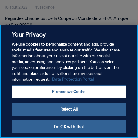
18 août 2022
49seconde
2010™
Regardez chaque but de la Coupe du Monde de la FIFA, Afrique
du Sud 2010™.
Your Privacy
We use cookies to personalize content and ads, provide
social media features and analyse our traffic. We also share
information about your use of our site with our social
media, advertising and analytics partners. You can select
POLITIQUE DE CONFIDENTIALITÉ
your cookie preferences by clicking on the buttons on the
right and place a do not sell or share my personal
CONDITIONS D'UTILISATION
information request.
Data Protection Portal
GÉRER VOS PRÉFÉRENCES SUR LES COOKIES
Preference Center
Copyright © 1994 - 2026 FIFA. Tous droits réservés.
Reject All
I'm OK with that