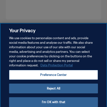
PLUS
Your Privacy
We use cookies to personalize content and ads, provide
social media features and analyse our traffic. We also share
information about your use of our site with our social
media, advertising and analytics partners. You can select
your cookie preferences by clicking on the buttons on the
right and place a do not sell or share my personal
information request.
Data Protection Portal
POLITIQUE DE CONFIDENTIALITÉ
Preference Center
CONDITIONS D'UTILISATION
GÉRER VOS PRÉFÉRENCES SUR LES COOKIES
Reject All
Copyright © 1994 - 2026 FIFA. Tous droits réservés.
I'm OK with that