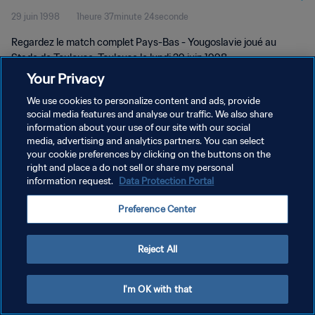
29 juin 1998
1heure 37minute 24seconde
Regardez le match complet Pays-Bas - Yougoslavie joué au
Stade de Toulouse, Toulouse le lundi 29 juin 1998.
Your Privacy
We use cookies to personalize content and ads, provide
social media features and analyse our traffic. We also share
information about your use of our site with our social
media, advertising and analytics partners. You can select
your cookie preferences by clicking on the buttons on the
POLITIQUE DE CONFIDENTIALITÉ
right and place a do not sell or share my personal
information request.
Data Protection Portal
CONDITIONS D'UTILISATION
GÉRER VOS PRÉFÉRENCES SUR LES COOKIES
Preference Center
Copyright © 1994 - 2026 FIFA. Tous droits réservés.
Reject All
I'm OK with that