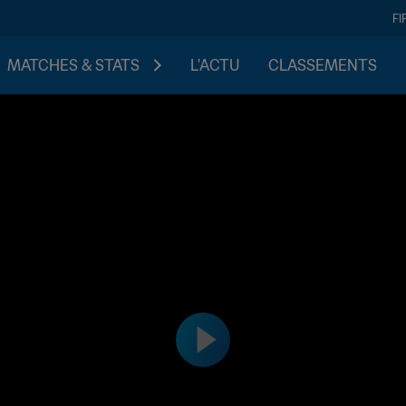
FI
MATCHES & STATS
L'ACTU
CLASSEMENTS