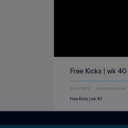
Free Kicks | wk 40
12 oct. 2022
1minute 9seconde
Free Kicks | wk 40