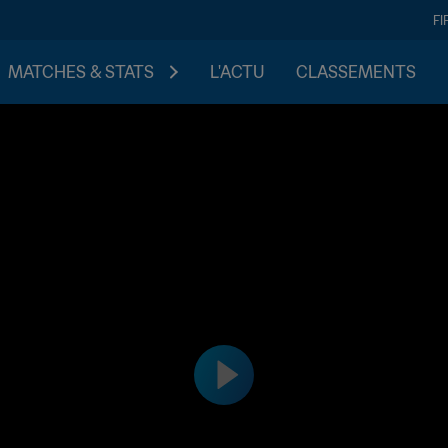
FI
MATCHES & STATS
L'ACTU
CLASSEMENTS