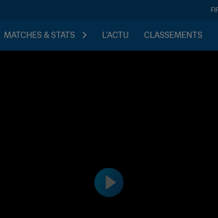
FI
MATCHES & STATS
L'ACTU
CLASSEMENTS