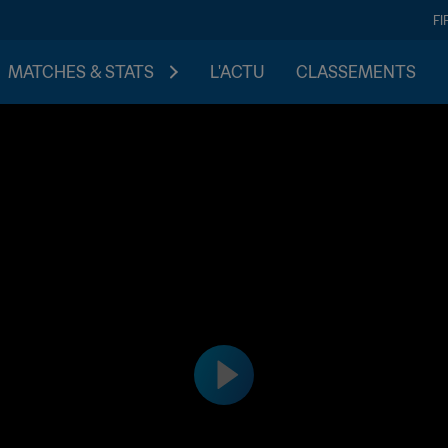
FI
MATCHES & STATS
L'ACTU
CLASSEMENTS