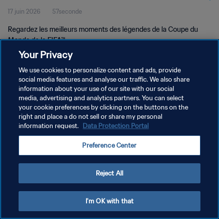
17 juin 2026
57seconde
Regardez les meilleurs moments des légendes de la Coupe du
Monde de la FIFA™.
Your Privacy
We use cookies to personalize content and ads, provide
social media features and analyse our traffic. We also share
information about your use of our site with our social
media, advertising and analytics partners. You can select
POLITIQUE DE CONFIDENTIALITÉ
your cookie preferences by clicking on the buttons on the
right and place a do not sell or share my personal
CONDITIONS D'UTILISATION
information request.
Data Protection Portal
GÉRER VOS PRÉFÉRENCES SUR LES COOKIES
Preference Center
Copyright © 1994 - 2026 FIFA. Tous droits réservés.
Reject All
I'm OK with that