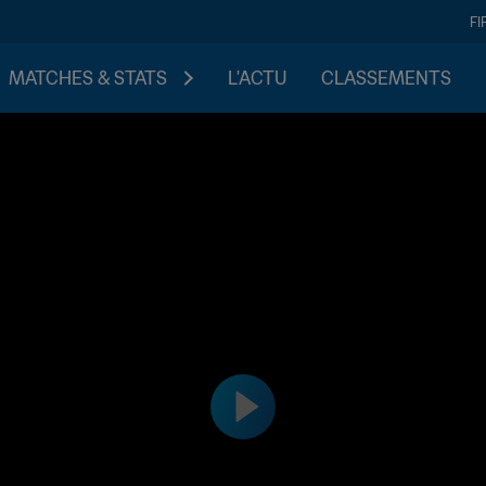
FI
MATCHES & STATS
L'ACTU
CLASSEMENTS