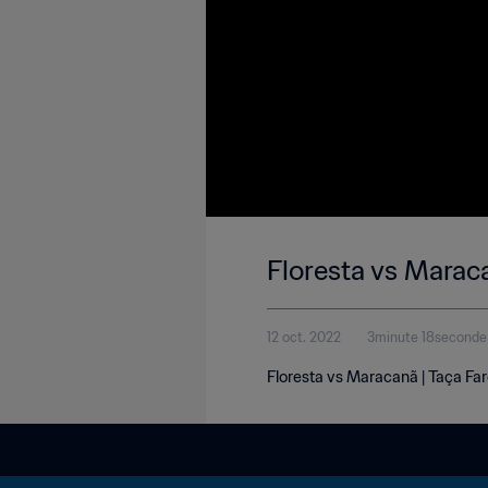
Floresta vs Maraca
12 oct. 2022
3minute 18seconde
Floresta vs Maracanã | Taça Far