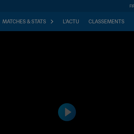
FI
MATCHES & STATS
L'ACTU
CLASSEMENTS