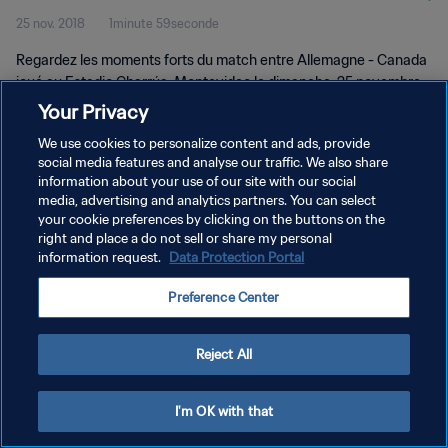
25 nov. 2018
1minute 59seconde
Résumé vidéo
Regardez les moments forts du match entre Allemagne - Canada
joué au Estadio Charrúa, Montevideo le dimanche, 25 novembre
2018.
Your Privacy
We use cookies to personalize content and ads, provide
social media features and analyse our traffic. We also share
information about your use of our site with our social
media, advertising and analytics partners. You can select
your cookie preferences by clicking on the buttons on the
POLITIQUE DE CONFIDENTIALITÉ
right and place a do not sell or share my personal
information request.
Data Protection Portal
CONDITIONS D'UTILISATION
Preference Center
GÉRER VOS PRÉFÉRENCES SUR LES COOKIES
Copyright © 1994 - 2026 FIFA. Tous droits réservés.
Reject All
I'm OK with that