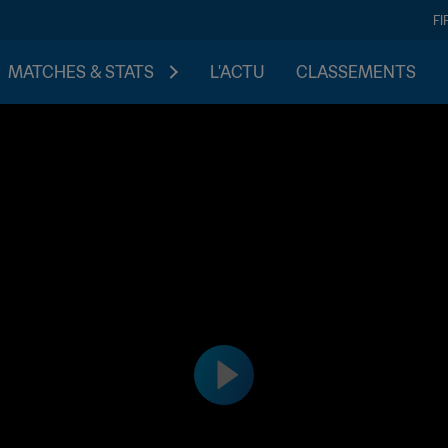
FI
MATCHES & STATS
L'ACTU
CLASSEMENTS