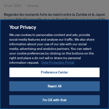
23 oct. 2024
2minute
Résumé vidéo
Regardez les moments forts du match entre la Zambie et le Japon
joué au Félix Sánchez Stadium de Saint-Domingue, le mercredi 23
octobre 2024 à 16h00 (heure locale).
Your Privacy
We use cookies to personalize content and ads, provide
social media features and analyse our traffic. We also share
information about your use of our site with our social
media, advertising and analytics partners. You can select
your cookie preferences by clicking on the buttons on the
POLITIQUE DE CONFIDENTIALITÉ
right and place a do not sell or share my personal
information request.
Data Protection Portal
CONDITIONS D'UTILISATION
Preference Center
GÉRER VOS PRÉFÉRENCES SUR LES COOKIES
Copyright © 1994 - 2026 FIFA. Tous droits réservés.
Reject All
I'm OK with that