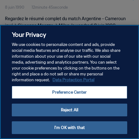
8 juin 1990
12minute 45seconde
complet
Regardez le résumé complet du match Argentine - Cameroun
joué à Giuseppe Meazza, à Milan, le vendredi 8 juin 1990.
Your Privacy
We use cookies to personalize content and ads, provide
social media features and analyse our traffic. We also share
information about your use of our site with our social
media, advertising and analytics partners. You can select
your cookie preferences by clicking on the buttons on the
POLITIQUE DE CONFIDENTIALITÉ
right and place a do not sell or share my personal
information request.
Data Protection Portal
CONDITIONS D'UTILISATION
GÉRER VOS PRÉFÉRENCES SUR LES COOKIES
Preference Center
Copyright © 1994 - 2026 FIFA. Tous droits réservés.
Reject All
I'm OK with that