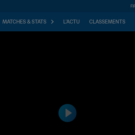
FI
MATCHES & STATS
L'ACTU
CLASSEMENTS