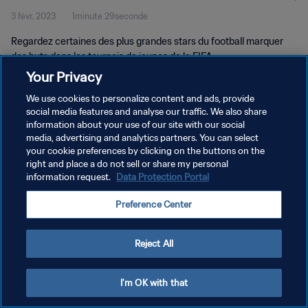
3 févr. 2023
1minute 29seconde
Regardez certaines des plus grandes stars du football marquer
des buts dans les tournois de jeunes de la FIFA.
Your Privacy
We use cookies to personalize content and ads, provide
social media features and analyse our traffic. We also share
information about your use of our site with our social
media, advertising and analytics partners. You can select
your cookie preferences by clicking on the buttons on the
POLITIQUE DE CONFIDENTIALITÉ
right and place a do not sell or share my personal
information request.
Data Protection Portal
CONDITIONS D'UTILISATION
GÉRER VOS PRÉFÉRENCES SUR LES COOKIES
Preference Center
Copyright © 1994 - 2026 FIFA. Tous droits réservés.
Reject All
I'm OK with that