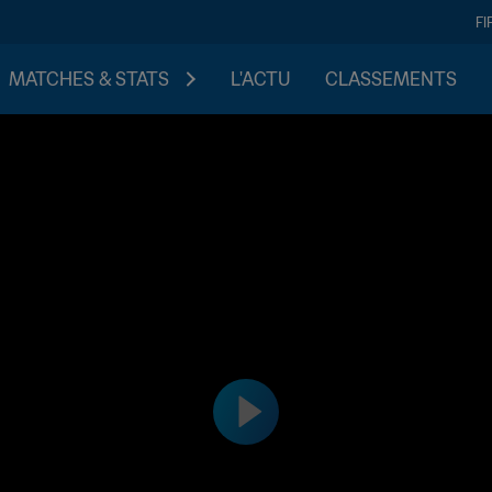
FI
MATCHES & STATS
L'ACTU
CLASSEMENTS