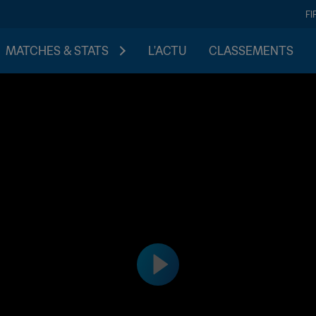
FI
MATCHES & STATS
L'ACTU
CLASSEMENTS