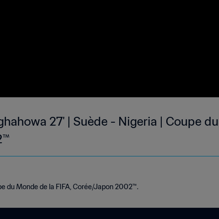
ghahowa 27' | Suède - Nigeria | Coupe d
2™
pe du Monde de la FIFA, Corée/Japon 2002™.