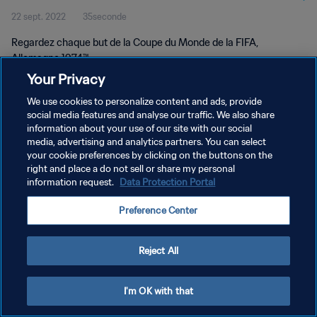
22 sept. 2022
35seconde
la FIFA, Allemagne 1974™
Regardez chaque but de la Coupe du Monde de la FIFA,
Allemagne 1974™.
Your Privacy
We use cookies to personalize content and ads, provide
social media features and analyse our traffic. We also share
information about your use of our site with our social
media, advertising and analytics partners. You can select
your cookie preferences by clicking on the buttons on the
POLITIQUE DE CONFIDENTIALITÉ
right and place a do not sell or share my personal
information request.
Data Protection Portal
CONDITIONS D'UTILISATION
GÉRER VOS PRÉFÉRENCES SUR LES COOKIES
Preference Center
Copyright © 1994 - 2026 FIFA. Tous droits réservés.
Reject All
I'm OK with that