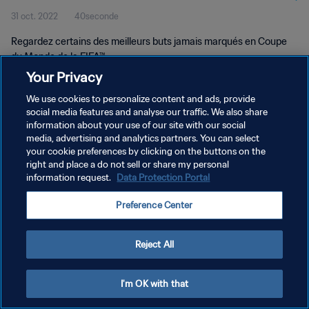
31 oct. 2022
40seconde
Regardez certains des meilleurs buts jamais marqués en Coupe
du Monde de la FIFA™.
Your Privacy
We use cookies to personalize content and ads, provide
social media features and analyse our traffic. We also share
information about your use of our site with our social
media, advertising and analytics partners. You can select
POLITIQUE DE CONFIDENTIALITÉ
your cookie preferences by clicking on the buttons on the
right and place a do not sell or share my personal
CONDITIONS D'UTILISATION
information request.
Data Protection Portal
GÉRER VOS PRÉFÉRENCES SUR LES COOKIES
Preference Center
Copyright © 1994 - 2026 FIFA. Tous droits réservés.
Reject All
I'm OK with that