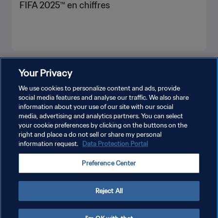
FIFA 2025™ en chiffres
PLUS
Your Privacy
We use cookies to personalize content and ads, provide
social media features and analyse our traffic. We also share
information about your use of our site with our social
media, advertising and analytics partners. You can select
your cookie preferences by clicking on the buttons on the
right and place a do not sell or share my personal
information request.
Data Protection Portal
POLITIQUE DE CONFIDENTIALITÉ
Preference Center
CONDITIONS D'UTILISATION
GÉRER VOS PRÉFÉRENCES SUR LES COOKIES
Reject All
Copyright © 1994 - 2026 FIFA. Tous droits réservés.